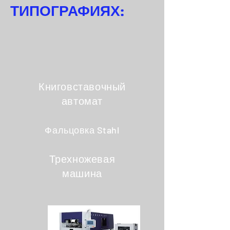
ТИПОГРАФИЯХ:
Книговставочный
автомат
Фальцовка Stahl
Трехножевая
машина