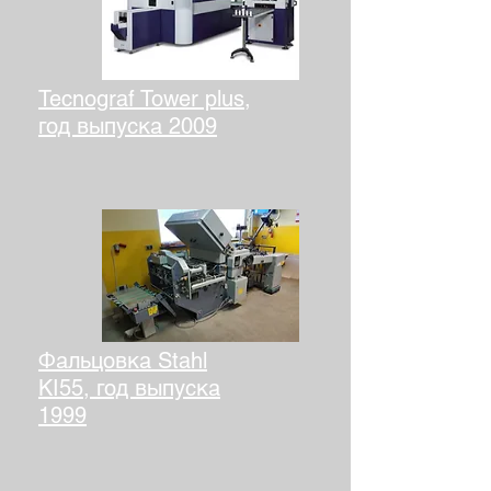
Tecnograf Tower plus,
год выпуска 2009
Фальцовка Stahl
KI55, год выпуска
1999