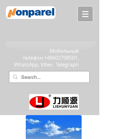
Мобильный
телефон
+48602708501
,
WhatsApp, Viber, Telegraph