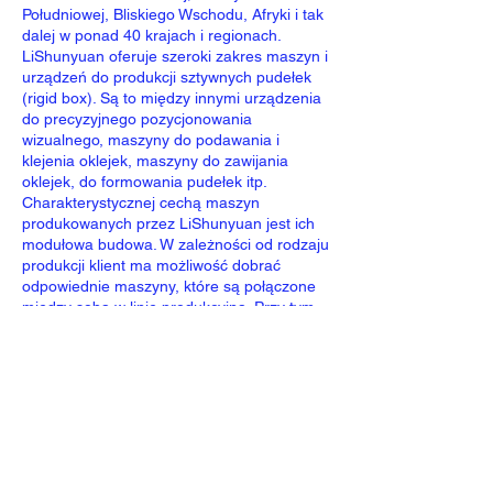
Południowej, Bliskiego Wschodu, Afryki i tak
dalej w ponad 40 krajach i regionach.
LiShunyuan
oferuje szeroki zakres maszyn i
urządzeń do produkcji sztywnych pudełek
(rigid box). Są to między innymi urządzenia
do precyzyjnego pozycjonowania
wizualnego, maszyny do podawania i
klejenia oklejek, maszyny do zawijania
oklejek, do formowania pudełek itp.
​Charakterystycznej cechą maszyn
produkowanych przez
LiShunyuan
jest ich
modułowa budowa. W zależności od rodzaju
produkcji klient ma możliwość dobrać
odpowiednie maszyny, które są połączone
miedzy sobą w linię produkcyjną. Przy tym
zawsze istnieje możliwość rozbudowy linii,
dołączenia dodatkowych modułów, które
zwiększają technologiczne możliwości
sprzętu i jego uniwersalność. Tak z myślą
przede wszystkim o rynku Europejskim
firma opracowała zestaw maszyn
LS
Compact
, który pozwala produkować
szeroki asortyment różnego rodzaju